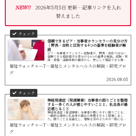
NEW!!
2026年5月5日 更新…記事リンクを入れ
替えました
信頼できるピア・当事者カウンセラーの見分け方
｜野良・自称と区別する4つの基準を経験者が解
説
ピア・当事者カウンセラー経験者が、野良・自称ではない
信頼できる相談相手を見分ける4つの基準を解説。経験・実
務・資格・活動体制の観点から、安心して相談できる相手
を選ぶための判断材料をまとめました。
福祉ウォッチャーT—福祉とメンタルヘルスの解説・研究ブロ
グ
2026.08.05
神経発達症（発達障害）当事者の困りごとを整理
する―多くの人が感じやすいことと、私自身が最
近感じること
神経発達症（発達障害）当事者が感じやすい困りごとを、
一般的な傾向と私自身の最近の実感を交えて整理しまし
た。困りごとを言語化し、理解を深めるための一助になれ
ば幸いです。
福祉ウォッチャーT—福祉とメンタルヘルスの解説・研究ブロ
グ