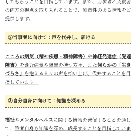
してもらうことを目指しています。
また、
当事者
と
支援者
の両方の視点を取り入れることで、独自性のある情報をご
提供します。
②当事者に向けて：声を代弁し、届ける
こころの病気（精神疾患・精神障害）
や
神経発達症（発達
障害）
を含む病気や障害を持つ方々、また
何らかの「生き
づらさ」
を抱える人々の声を拾い上げ、代弁することを目
指しています。
③自分自身に向けて：知識を深める
福祉
や
メンタルヘルス
に関する情報を発信することを通じ
て、
筆者自身も知識を深め、成長することを目指していま