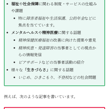
福祉
や
社会保障
に関わる制度・サービスの仕組み
や課題
特に
障害者福祉
や
生活保護
、
公的年金
などに
焦点を当てています。
メンタルヘルス
や
精神医療
に関する話題
精神保健医療福祉
の改善に向けた提案や意見
精神疾患
・
発達障害
の当事者としての視点か
らの情報発信
ピアサポート
などの当事者活動の紹介
様々な
「生きづらさ」
に関する話題
いじめ
、
ひきこもり
、
不登校
などの社会問題
例えば、次のような記事を書いています。