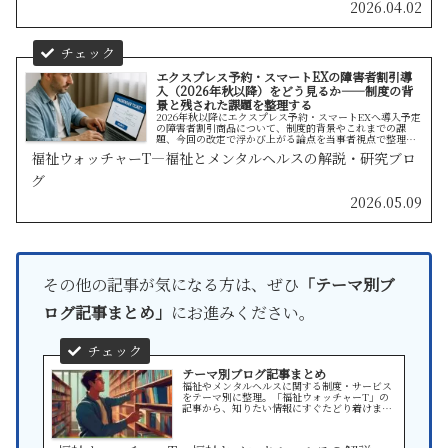
2026.04.02
エクスプレス予約・スマートEXの障害者割引導
入（2026年秋以降）をどう見るか——制度の背
景と残された課題を整理する
2026年秋以降にエクスプレス予約・スマートEXへ導入予定
の障害者割引商品について、制度的背景やこれまでの課
題、今回の改定で浮かび上がる論点を当事者視点で整理し
ます。
福祉ウォッチャーT—福祉とメンタルヘルスの解説・研究ブロ
グ
2026.05.09
その他の記事が気になる方は、ぜひ
「テーマ別ブ
ログ記事まとめ」
にお進みください。
テーマ別ブログ記事まとめ
福祉やメンタルヘルスに関する制度・サービス
をテーマ別に整理。「福祉ウォッチャーT」の
記事から、知りたい情報にすぐたどり着けま
す。