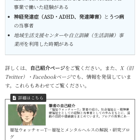
事業で働いた経験がある
神経発達症（ASD・ADHD、発達障害）
と
うつ病
の当事者
地域生活支援センター
や
自立訓練（生活訓練）事
業所
を利用した時期がある
詳しくは、
自己紹介ページ
をご覧ください。また、
X（旧
Twitter）・Facebookページ
でも、情報を発信していま
す。これらもあわせてご覧ください。
筆者の自己紹介
「福祉ウォッチャーT」筆者の紹介。社会福祉士・精神保
健福祉士としての経験と当事者としての歩みをもとに、活
動の目的や価値観をまとめています。ブログの背景にある
思いを知りたい方に向けた自己紹介ページです。
福祉ウォッチャーT—福祉とメンタルヘルスの解説・研究ブロ
グ