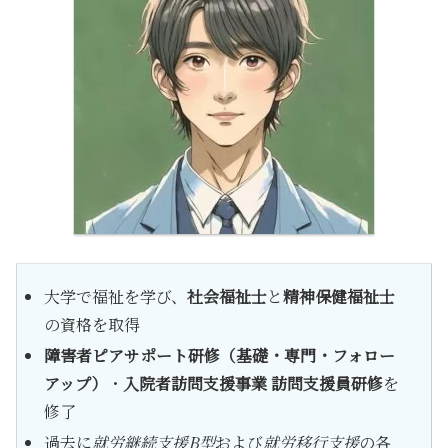
大学で福祉を学び、
社会福祉士
と
精神保健福祉士
の資格を取得
障害者ピアサポート研修（基礎・専門・フォロー
アップ）
・
入院者訪問支援事業 訪問支援員研修
を
修了
過去に
就労継続支援B型
および
就労移行支援
の各