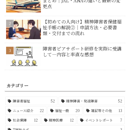
まとめ｜JAL・ANAの違いと最新の変
更点
【初めての人向け】精神障害者保健福
祉手帳の解説②｜申請方法・必要書
類・交付までの流れ
障害者ピアサポート研修を実際に受講
して―内容と率直な感想
カテゴリー
障害者福祉
52
精神障害・発達障害
52
ニュース紹介
22
福祉一般
20
雑記等その他
13
社会保障
12
精神医療
12
イベントレポート
7
T福祉ラボ
3