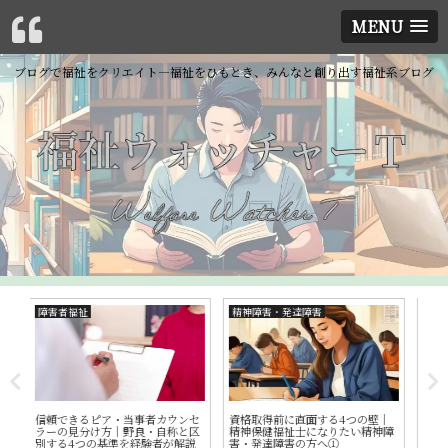
MENU
ブログで福祉をクリエイト―福祉をひもとき、みんなと創り出す福祉系ブログ
精神障害・発達障害
障害者福祉
ニ
セ
資格取得前に直面する4つの壁｜
合理的配慮とクレームの違い―障
精
区
精神保健福祉士になりたい精神障
害者差別解消法改正を機に事例と
む
説
害・発達障害の方へ①
ともに考える
全