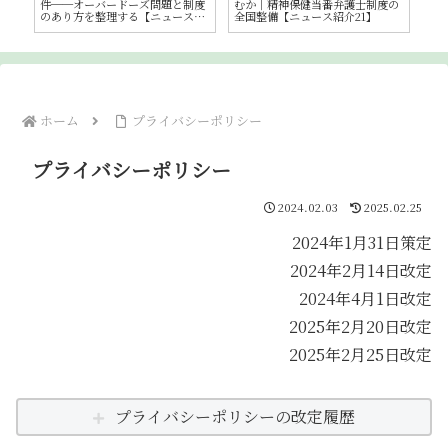
区
件──オーバードーズ問題と制度
むか｜精神保健当番弁護士制度の
に
説
のあり方を整理する【ニュース紹
全国整備【ニュース紹介21】
介22】
ホーム
プライバシーポリシー
プライバシーポリシー
2024.02.03
2025.02.25
2024年1月31日策定
2024年2月14日改定
2024年4月1日改定
2025年2月20日改定
2025年2月25日改定
プライバシーポリシーの改定履歴