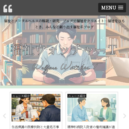
MENU
福祉とメンタルヘルスの解説・研究 ブログで福祉をクリエイト―福祉をひも
とき、みんなと創り出す福祉系ブログ
ニュース紹介
ニュース紹介
イ
セ
生活保護の医療扶助と大量処方事
精神科病院入院者の権利擁護が進
第1