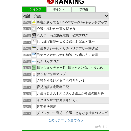
ランキング
ポイント
ブロ画
障害があっても HAPPYワーク byキャッチアップ
650位
介護・福祉の仕事を探そう！
651位
なんず（南豆無線電機）公式ブログ
652位
じじばば日記〜１０２歳のおばぁと孫〜
653位
介護タクシーめぐりのバリアフリー探訪記
654位
元ナースだから安心相談 快適おうち介護
655位
花きりんブログ
656位
福祉ウォッチャーT―福祉とメンタルヘルスの解説・研究ブログ
657位
おうちで介護マップ
658位
介護もするけど旅行も行きたい！
659位
育児介護在宅勤務日記
660位
介護おじさん | おじさん介護士が介護の悩みを解決
661位
イクメン世代は介護も変える
662位
音楽療法講座
663位
ダブルケア〜育児・介護・ときどき仕事のブログ
664位
このカテゴリを全て表示
参加する