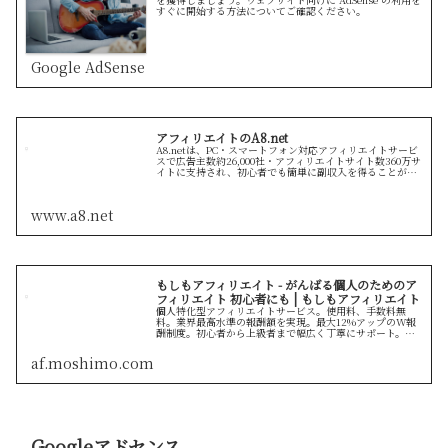
すぐに開始する方法についてご確認ください。
Google AdSense
アフィリエイトのA8.net
A8.netは、PC・スマートフォン対応アフィリエイトサービ
スで広告主数約26,000社・アフィリエイトサイト数360万サ
イトに支持され、初心者でも簡単に副収入を得ることが可
能な日本最大級の成果報酬型インターネット広告です。
www.a8.net
もしもアフィリエイト - がんばる個人のためのア
フィリエイト 初心者にも | もしもアフィリエイト
個人特化型アフィリエイトサービス。使用料、手数料無
料。業界最高水準の報酬額を実現。最大12%アップのW報
酬制度。初心者から上級者まで幅広く丁寧にサポート。も
しもアフィリエイトは「がんばる個人」を応援します。
af.moshimo.com
Googleアドセンス