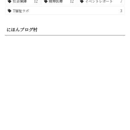
社会保障
12
精神医療
12
イベントレポート
7
T福祉ラボ
3
にほんブログ村