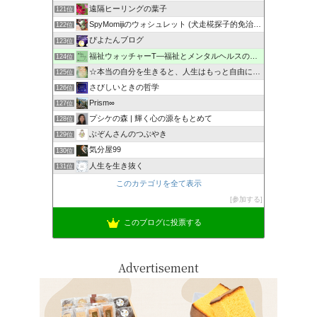
遠隔ヒーリングの葉子
121位
SpyMomijiのウォシュレット (犬走椛探子的免治馬桶)
122位
ぴよたんブログ
123位
福祉ウォッチャーT―福祉とメンタルヘルスの解説・研究ブログ
124位
☆本当の自分を生きると、人生はもっと自由になる☆
125位
さびしいときの哲学
126位
Prism∞
127位
プシケの森 | 輝く心の源をもとめて
128位
ぶぞんさんのつぶやき
129位
気分屋99
130位
人生を生き抜く
131位
このカテゴリを全て表示
参加する
このブログに投票する
Advertisement