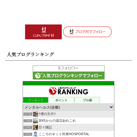
人気ブログランキング
ランキング
ポイント
ブロ画
†僕の欠片†
117位
30代からの温活あれこれ
118位
日々雑記
119位
こころのネット外来HOSPORTAL
120位