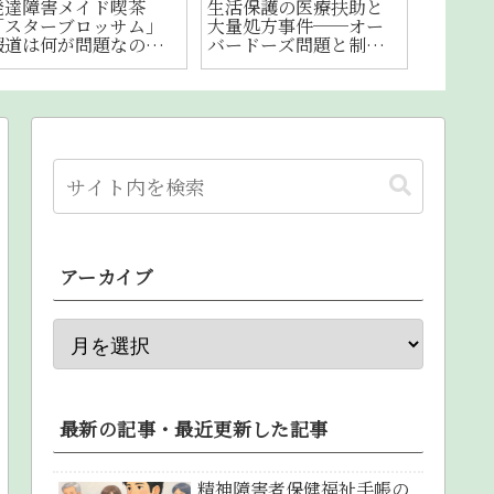
合理的配慮とクレーム
自立支援医療制度（精
第121
の違い―障害者差別解
神通院医療）の解説
会学術
消法改正を機に事例と
②：よくある質問
【イベ
ともに考える
Q&A【申請・更新・変
更手続きまで】
アーカイブ
最新の記事・最近更新した記事
精神障害者保健福祉手帳の