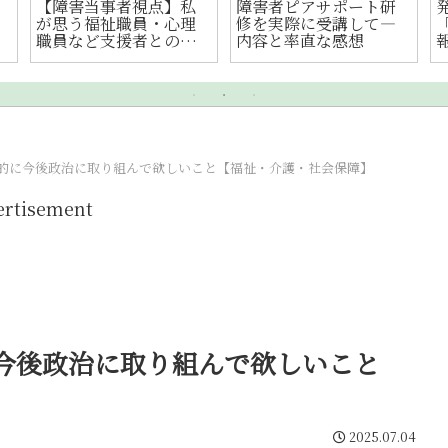
JMBアプリで障がい者
精神障害者保健福祉手
割引の「お客さま情
帳の解説⑦｜制度の課
報」を登録してみた｜
題と今後望む4つの改善
申請手順・本人確認・
点
使って分かった注意点
と課題
的に今後政治に取り組んで欲しいこと【福祉・介護・社会保障】
ertisement
今後政治に取り組んで欲しいこと
2025.07.04