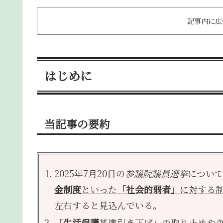
記事内に広
はじめに
当記事の要約
2025年7月20日の
参議院議員選挙
につい
金制度
といった
「社会的弱者」
に対する
左右すると見込んでいる。
「
生活保護
基準引き下げ」の取り止めや