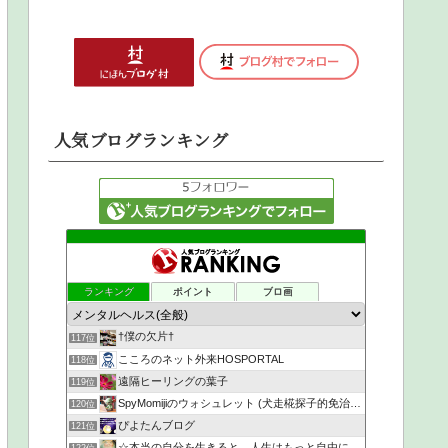
人気ブログランキング
ランキング
ポイント
ブロ画
†僕の欠片†
117位
こころのネット外来HOSPORTAL
118位
遠隔ヒーリングの葉子
119位
SpyMomijiのウォシュレット (犬走椛探子的免治馬桶)
120位
ぴよたんブログ
121位
☆本当の自分を生きると、人生はもっと自由になる☆