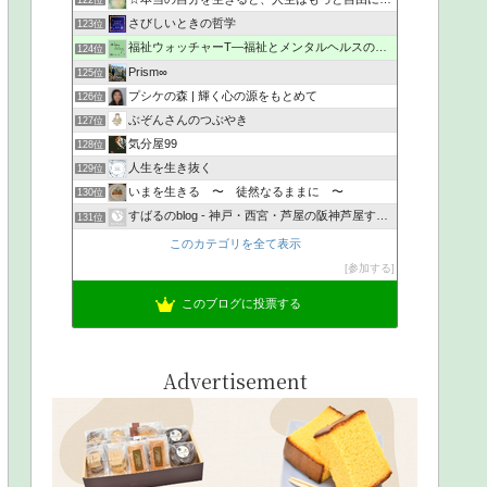
122位
さびしいときの哲学
123位
福祉ウォッチャーT―福祉とメンタルヘルスの解説・研究ブログ
124位
Prism∞
125位
プシケの森 | 輝く心の源をもとめて
126位
ぶぞんさんのつぶやき
127位
気分屋99
128位
人生を生き抜く
129位
いまを生きる 〜 徒然なるままに 〜
130位
すばるのblog - 神戸・西宮・芦屋の阪神芦屋すばるメン…
131位
このカテゴリを全て表示
参加する
このブログに投票する
Advertisement