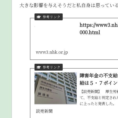
大きな影響を与えそうだと私自身は思ってい
https://www3.nh
000.html
www3.nhk.or.jp
障害年金の不支給
給は５・７ポイン
【読売新聞】 厚生労
て、不支給と判定され
に上ったと発表した。
けて、障害年金
読売新聞