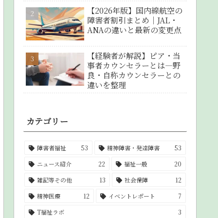
【2026年版】国内線航空の
障害者割引まとめ｜JAL・
ANAの違いと最新の変更点
【経験者が解説】ピア・当
事者カウンセラーとは―野
良・自称カウンセラーとの
違いを整理
カテゴリー
障害者福祉
53
精神障害・発達障害
53
ニュース紹介
22
福祉一般
20
雑記等その他
13
社会保障
12
精神医療
12
イベントレポート
7
T福祉ラボ
3