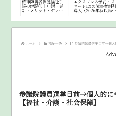
扶助と
資格取得前に直面する4
精神科病院入院者の権
─オー
つの壁｜精神保健福祉
利擁護が進むか｜精神
と制度
士になりたい精神障
保健当番弁護士制度の
する
害・発達障害の方へ①
全国整備【ニュース紹
22】
介21】
ホーム
福祉一般
参議院議員選挙目前→個人
Adv
参議院議員選挙目前→個人的に
【福祉・介護・社会保障】