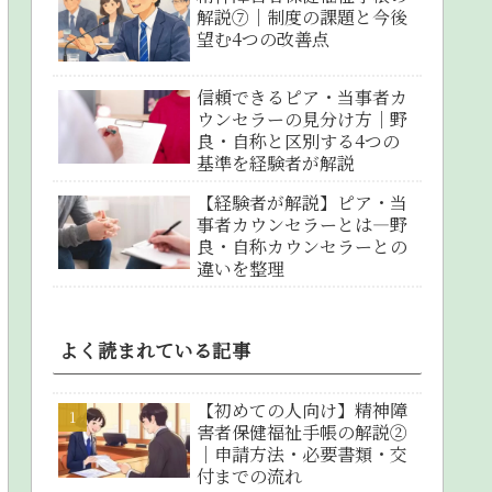
解説⑦｜制度の課題と今後
望む4つの改善点
信頼できるピア・当事者カ
ウンセラーの見分け方｜野
良・自称と区別する4つの
基準を経験者が解説
【経験者が解説】ピア・当
事者カウンセラーとは―野
良・自称カウンセラーとの
違いを整理
よく読まれている記事
【初めての人向け】精神障
害者保健福祉手帳の解説②
｜申請方法・必要書類・交
付までの流れ