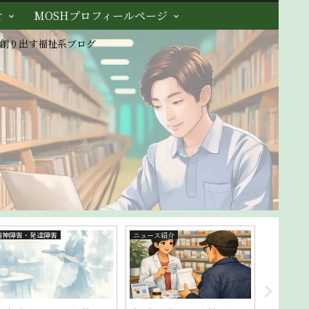
せ
MOSHプロフィールページ
創り出す福祉系ブログ
障害者福祉
精神障害・発達障害
イベントレ