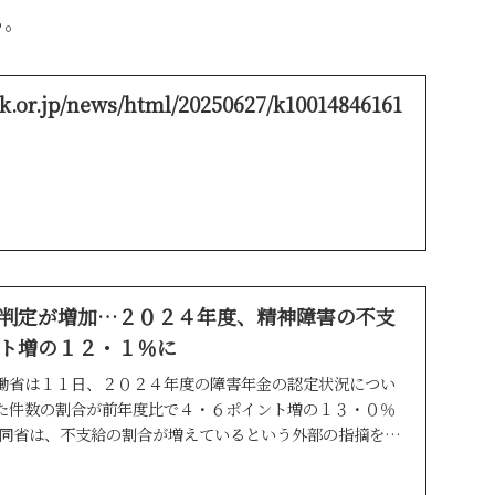
る。
k.or.jp/news/html/20250627/k10014846161
判定が増加…２０２４年度、精神障害の不支
ト増の１２・１％に
働省は１１日、２０２４年度の障害年金の認定状況につい
た件数の割合が前年度比で４・６ポイント増の１３・０％
 同省は、不支給の割合が増えているという外部の指摘を受