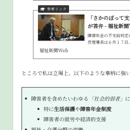
「さかのぼって支
が答弁 - 福祉新聞
障害年金の不支給判定
彦理事長は６月１７日、
福祉新聞Web
ところで私は立場上、以下のような事柄に強
障害者を含めたいわゆる
「社会的弱者」
特に
生活保護
や
障害年金制度
障害者の就労や経済的支援
福祉・介護分野の労働