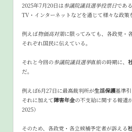
2025年7月20日は
参議院議員選挙投票日
であ
TV・インターネットなどを通じて様々な政策
例えば
物価高対策
に限ってみても、各政党・
それぞれ国民に伝えている。
それと今回の
参議院議員選挙
直前の時期に、
だ。
例えば6月27日に最高裁判所が
生活保護
基準引
それに加えて
障害年金
の不支給に関する報道が
2025）
そのため、各政党・各立候補予定者が訴える