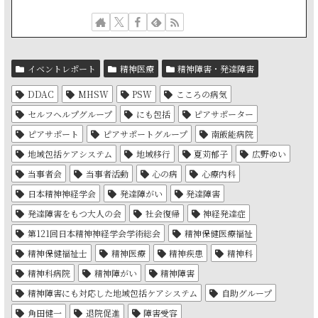
イベントレポート
精神医療
精神障害・発達障害
DDAC
MHSW
PSW
こころの病気
セルフヘルプグループ
にも包括
ピアサポーター
ピアサポート
ピアサポートグループ
南飯能病院
地域包括ケアシステム
地域移行
夏苅郁子
広野ゆい
当事者会
当事者活動
心の病
心療内科
日本精神神経学会
発達障がい
発達障害
発達障害をもつ大人の会
社会復帰
神経発達症
第121回日本精神神経学会学術総会
精神保健医療福祉
精神保健福祉士
精神医療
精神疾患
精神科
精神科病院
精神障がい
精神障害
精神障害にも対応した地域包括ケアシステム
自助グループ
角田健一
退院促進
障害受容