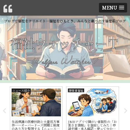
MENU
ブログで福祉をクリエイト―福祉をひもとき、みんなと創り出す福祉系ブログ
ニュース紹介
障害者福祉
精
③
生活保護の医療扶助と大量処方事
JMBアプリで障がい者割引の「お
自
リ
件──オーバードーズ問題と制度
客さま情報」を登録してみた｜申
療
精
のあり方を整理する【ニュース紹
請手順・本人確認・使って分かっ
Q