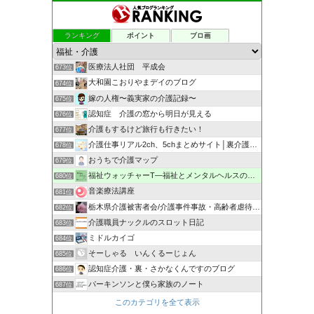
ランキング
ポイント
ブロ画
医療法人社団 平成会
673位
大和園こおりやまデイのブログ
674位
嫁の人権〜義実家の介護記録〜
675位
認知症 介護の窓から明日が見える
676位
介護もするけど旅行も行きたい！
677位
介護仕事リアル2ch、5chまとめサイト│裏介護まとめ速報
678位
おうちで介護マップ
679位
福祉ウォッチャーT―福祉とメンタルヘルスの解説・研究ブログ
680位
音楽療法講座
681位
栃木県介護被害者会/介護事件事故・高齢者虐待・告発
682位
介護職員ナックルのスロット日記
683位
ミドルカイゴ
684位
そーしゃる いんくるーじょん
685位
認知症介護・裏・さかなくんですのブログ
686位
パーキンソンと僕ら家族のノート
687位
このカテゴリを全て表示