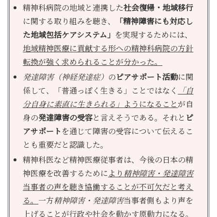
精神科病院の地域と連携した
社会復帰・地域移行
に関する取り組みを聴き、
「精神障害にも対応し
た地域包括ケアシステム」
を実現するためには、
地域精神医療に貢献する形への精神科病院の方針
転換が強く求められることが分かった。
発達障害（神経発達症）
の
ピアサポート活動
に関
係して、「普通っぽく生きる」ことではなく
「自
分自身に素直に生きられる」
ようになること
が自
身の
発達障害の受容
と言えそうである。それと
ピ
アサポート
を通じて障害の受容について伝えるこ
とも重要だと認識した。
精神科医など精神医療従事者は、今後の日本の精
神医療を改善するために
より
精神障害・発達障害
当事者の声を聴き協働することが不可欠だと考え
る。
一方
精神障害・発達障害
当事者側もより声を
上げることが行政や社会を動かす原動力になる。