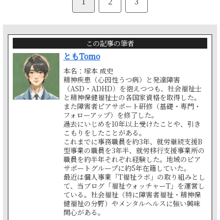
1
2
3
この記事の筆者
ともTomo
本名：塚本 成史
精神疾患（心因性うつ病）と発達障害
（ASD・ADHD）を抱えつつも、社会福祉士
と精神保健福祉士の各国家資格を取得した。
また障害者ピアサポート研修（基礎・専門・
フォローアップ）を修了した。
過去にいじめを10年以上受けたことや、引き
こもりをしたことがある。
これまでに事務職員を約3年、就労継続支援B
型事業の職員を3年半、就労移行支援事業所の
職員を約半年それぞれ経験した。地域のピア
サポートグループに約5年在籍していた。
最近は個人事業「T福祉ラボ」の取り組みとし
て、当ブログ「福祉ウォッチャーT」を運営し
ている。社会福祉（特に障害者福祉・精神保
健福祉の分野）やメンタルヘルスに強い興味
関心がある。