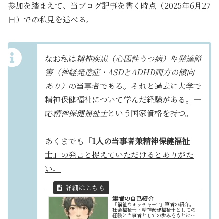
参加を踏まえて、当ブログ記事を書く時点（2025年6月27
日）での私見を述べる。
なお私は
精神疾患（心因性うつ病）
や
発達障
害（神経発達症・ASDとADHD両方の傾向
あり）
の当事者である。それと過去に大学で
精神保健福祉について学んだ経験がある。一
応
精神保健福祉士
という国家資格を持つ。
あくまでも
「1人の当事者兼精神保健福祉
士」
の発言と捉えていただけるとありがた
い。
筆者の自己紹介
「福祉ウォッチャーT」筆者の紹介。
社会福祉士・精神保健福祉士としての
経験と当事者としての歩みをもとに、