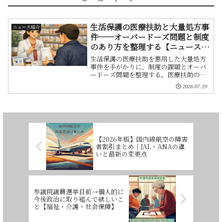
生活保護の医療扶助と大量処方事
ニュース紹介
件──オーバードーズ問題と制度
のあり方を整理する【ニュース紹
介22】
生活保護の医療扶助を悪用した大量処方
事件を手がかりに、制度の課題とオーバ
ードーズ問題を整理する。医療扶助の意
義と適正化の方向性、ODの背景について
2026.07.29
筆者の視点から考察する。
【2026年版】国内線航空の障害
者割引まとめ｜JAL・ANAの違
いと最新の変更点
参議院議員選挙目前→個人的に
今後政治に取り組んで欲しいこ
と【福祉・介護・社会保障】