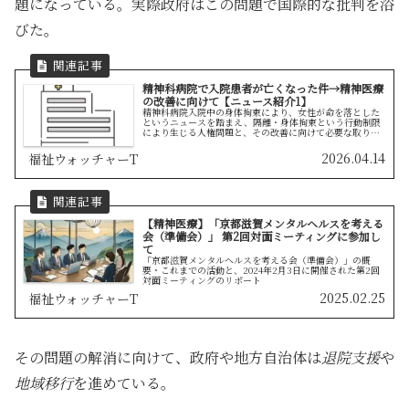
題になっている。実際政府はこの問題で国際的な批判を浴
びた。
精神科病院で入院患者が亡くなった件→精神医療
の改善に向けて【ニュース紹介1】
精神科病院入院中の身体拘束により、女性が命を落とした
というニュースを踏まえ、隔離・身体拘束という行動制限
により生じる人権問題と、その改善に向けて必要な取り組
みについてまとめている。
2026.04.14
福祉ウォッチャーT
【精神医療】「京都滋賀メンタルヘルスを考える
会（準備会）」 第2回対面ミーティングに参加し
て
「京都滋賀メンタルヘルスを考える会（準備会）」の概
要・これまでの活動と、2024年2月3日に開催された第2回
対面ミーティングのリポート
2025.02.25
福祉ウォッチャーT
その問題の解消に向けて、政府や地方自治体は
退院支援
や
地域移行
を進めている。