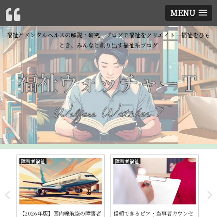
MENU
福祉とメンタルヘルスの解説・研究 ブログで福祉をクリエイト―福祉をひも
とき、みんなと創り出す福祉系ブログ
障害者福祉
障害者福祉
精
ロ
【2026年版】国内線航空の障害者
信頼できるピア・当事者カウンセ
精