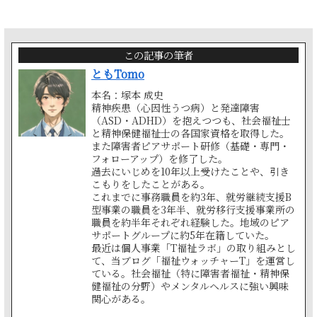
この記事の筆者
ともTomo
本名：塚本 成史
精神疾患（心因性うつ病）と発達障害
（ASD・ADHD）を抱えつつも、社会福祉士
と精神保健福祉士の各国家資格を取得した。
また障害者ピアサポート研修（基礎・専門・
フォローアップ）を修了した。
過去にいじめを10年以上受けたことや、引き
こもりをしたことがある。
これまでに事務職員を約3年、就労継続支援B
型事業の職員を3年半、就労移行支援事業所の
職員を約半年それぞれ経験した。地域のピア
サポートグループに約5年在籍していた。
最近は個人事業「T福祉ラボ」の取り組みとし
て、当ブログ「福祉ウォッチャーT」を運営し
ている。社会福祉（特に障害者福祉・精神保
健福祉の分野）やメンタルヘルスに強い興味
関心がある。