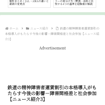
割引まとめ｜JAL・ANAの違いと
ラーの見分け方｜野良・自称と区
｜
責
最新の変更点
別する4つの基準を経験者が解説
ッ
神
ホーム
ニュース紹介
鉄道の精神障害者運賃割引の
本格導入がもたらす今後の影響－障害間格差と社会参加【ニュース紹
介3】
Advertisement
鉄道の精神障害者運賃割引の本格導入がも
たらす今後の影響－障害間格差と社会参加
【ニュース紹介3】