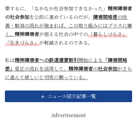
要するに、「なかなか社会参加できなかった」
精神障害者
の社会参加
を公的に進めているのだが、
障害間格差
の改
善・解消の流れが強まれば、この取り組みにはプラスに働
く。
精神障害者
が抱える社会の中での
「暮らしづらさ」
「生きづらさ」
が軽減されるのである。
私は
精神障害者への鉄道運賃割引
開始による
「障害間格
差」
是正の流れを活用して、
精神障害者
の
社会参加
がさら
に進んて欲しいと切実に願っている。
ニュース紹介記事一覧
Advertisement