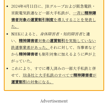
2024年4月11日に、JRグループおよび阪急電鉄・
京阪電気鉄道など一部大手私鉄が、
一斉に
精神障
害者対象の運賃割引制度
を導入することを発表し
た。
NHKによると、
身体障害者・知的障害者
と違
い、
精神障害者
対象の
運賃割引
を実施していない
鉄道事業者があった。
それに対して、当事者など
から
精神障害者
も割引対象に加えるように声が上
がっていた。
これにより、すでに導入済みの一部大手私鉄と併
せて、
JR各社と大手私鉄のすべてで
精神障害者
が
運賃割引
の対象になる。
Advertisement