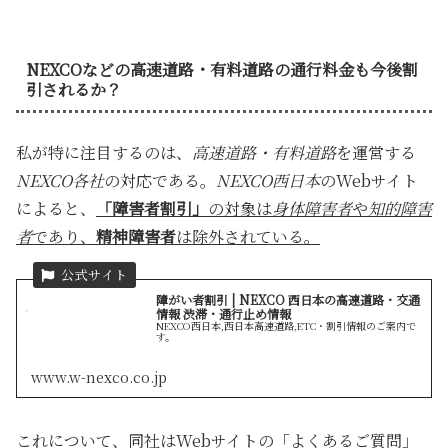
NEXCOなどの高速道路・有料道路の通行料金も今後割
引されるか？
私が特に注目するのは、
高速道路・有料道路
を運営する
NEXCO各社
の対応である。
NEXCO西日本
のWebサイト
によると、
「障害者割引」
の対象は
身体障害者
や
知的障害
者
であり、
精神障害者
は除外されている。
障がい者割引 | NEXCO 西日本の高速道路・交通
情報 渋滞・通行止め情報
NEXCO西日本,西日本高速道路,ETC・割引情報のご案内で
す。
www.w-nexco.co.jp
これについて、同社はWebサイトの「よくあるご質問」