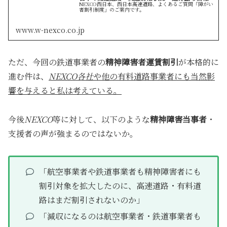
NEXCO西日本、西日本高速道路、よくあるご質問「障がい
者割引制度」のご案内です。
www.w-nexco.co.jp
ただ、今回の鉄道事業者の
精神障害者運賃割引
が本格的に
進む件は、
NEXCO各社
や他の有料道路事業者にも当然影
響を与えると私は考えている。
今後
NEXCO
等に対して、以下のような
精神障害当事者
・
支援者の声が強まるのではないか。
「航空事業者や鉄道事業者も精神障害者にも
割引対象を拡大したのに、高速道路・有料道
路はまだ割引されないのか」
「減収になるのは航空事業者・鉄道事業者も