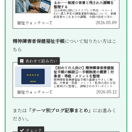
るか——制度の背景と残された課題を
整理する
2026年秋以降にエクスプレス予約・スマート
EXへ導入予定の障害者割引商品について、制度
的背景やこれまでの課題、今回の改定で浮かび
上がる論点を当事者視点で整理します。
2026.05.09
福祉ウォッチャーT
精神障害者保健福祉手帳
について知りたい方はこ
ちら
【初めての人向け】精神障害者保健福
祉手帳の解説①―手帳制度の概要｜対
象者・等級・メリットを整理
精神障害者保健福祉手帳の基礎をやさしく解
説。対象者・等級・メリット・取得の流れを初
心者向けに整理し、誤解されやすいポイントも
丁寧に補足。制度を安心して理解できる入門ガ
2026.05.12
福祉ウォッチャーT
イドです。
または
「テーマ別ブログ記事まとめ」
にお進みく
ださい。