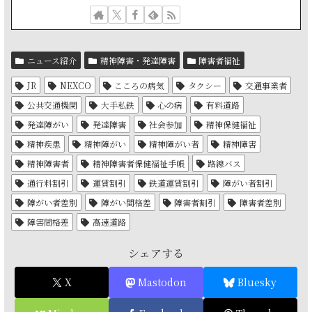
ニュース紹介
精神障害・発達障害
障害者福祉
JR
NEXCO
こころの病気
タクシー
交通事業者
公共交通機関
大手私鉄
心の病
有料道路
発達障がい
発達障害
社会参加
精神保健福祉
精神疾患
精神障がい
精神障がい者
精神障害
精神障害者
精神障害者保健福祉手帳
路線バス
通行料割引
運賃割引
鉄道運賃割引
障がい者割引
障がい者差別
障がい間格差
障害者割引
障害者差別
障害間格差
高速道路
シェアする
X
Mastodon
Bluesky