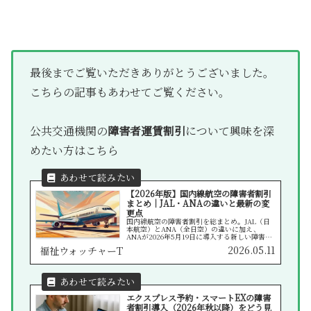
最後までご覧いただきありがとうございました。
こちらの記事もあわせてご覧ください。
公共交通機関の
障害者運賃割引
について興味を深
めたい方はこちら
【2026年版】国内線航空の障害者割引
まとめ｜JAL・ANAの違いと最新の変
更点
国内線航空の障害者割引を総まとめ。JAL（日
本航空）とANA（全日空）の違いに加え、
ANAが2026年5月19日に導入する新しい障害者
割引運賃のポイントを整理しました。身体・療
2026.05.11
福祉ウォッチャーT
育・精神障害者手帳の方向けの最新情報です。
エクスプレス予約・スマートEXの障害
者割引導入（2026年秋以降）をどう見