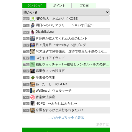
ランキング
ポイント
ブロ画
NPO法人 あんだんてKOBE
65位
明日へのバリアフリー 〜車いす日記〜
66位
DisabilityLog
67位
片麻痺が教えてくれた人生のヒント！
68位
日々是好日−つれづれよっぽブログ
69位
40才過ぎで障害発覚、虐待で壊れた子供のはなし。
70位
ぷうすけアイランド
71位
福祉ウォッチャーT―福祉とメンタルヘルスの解説・研究ブログ
72位
麻里奈ママの独り言
73位
障害者の未来
74位
あ・た・し・のGENKI
75位
WelSearch ウェルサーチ
76位
音楽療法講座
77位
HOPE 〜わたしはわたし〜
78位
介護もするけど旅行も行きたい！
79位
このカテゴリを全て表示
参加する