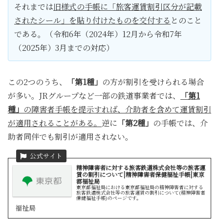
それまでは
旧様式の手帳に「旅客運賃割引区分が記載
されたシール」を貼り付けたものを交付する
とのこと
である。（令和6年（2024年）12月から令和7年
（2025年）3月までの対応）
この2つのうち、
「第1種」
の方が割引を受けられる場合
が多い。JRグループなど一部の鉄道事業者では、
「第1
種」
の障害者手帳を提示すれば、介助者を含めて運賃割引
が適用されることがある。
逆に
「第2種」
の手帳では、介
助者同伴でも割引が適用されない。
精神障害者に対する旅客鉄道株式会社等の旅客運
賃の割引について|精神障害者保健福祉手帳|東京
都福祉局
東京都福祉局における東京都福祉局の精神障害者に対する
旅客鉄道株式会社等の旅客運賃の割引について(精神障害者
保健福祉手帳)のページです。
福祉局