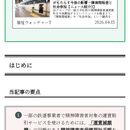
がもたらす今後の影響－障害間格差と
社会参加【ニュース紹介3】
JRグループや一部大手私鉄が精神障害者運賃割
引を今後開始するというニュースを踏まえて、
「障害間格差」や「社会参加」という観点を盛
り込みながら、その影響を考察する。
2026.04.15
福祉ウォッチャーT
はじめに
当記事の要点
一部の鉄道事業者で精神障害者対象の運賃割
引サービスを受けるためには、
「運賃減額
欄」
の記載がある
精神障害者保健福祉手帳
を