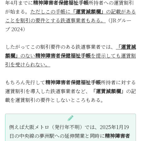
年4月までに
精神障害者保健福祉手帳
所持者への運賃割引
が始まる。
ただしこの手帳に
「運賃減額欄」
の記載がある
ことを割引の要件とする鉄道事業者もある。
（JRグルー
プ 2024）
したがってこの割引要件のある鉄道事業者では、
「運賃減
額欄」
のない
精神障害者保健福祉手帳
を提示しても運賃割
引を受けられない。
もちろん先行して
精神障害者保健福祉手帳
所持者に対する
運賃割引を導入した鉄道事業者など、
「運賃減額欄」
の記
載を運賃割引の要件としないところもある。
例えば大阪メトロ（発行年不明）では、2025年1月19
日の中央線の夢洲駅への延伸開業と同時に
精神障害者