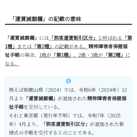
「運賃減額欄」の記載の意味
「運賃減額欄」
には
「旅客運賃割引区分」
と呼ばれる
「第
1種」
または
「第2種」
の記載がある。
精神障害者保健福
祉手帳
の場合、
1級が
「第1種」
、2級・3級が
「第2種」
に
なる。
例えば和歌山県（2024）では、令和6年（2024年）12
月より
「運賃減額欄」
が追加された
精神障害者保健福
祉手帳
を交付している。
それと東京都（発行年不明）では、令和7年（2025
年）4月より、
「旅客運賃割引区分」
が追加された新
様式の手帳を交付するとのことである。