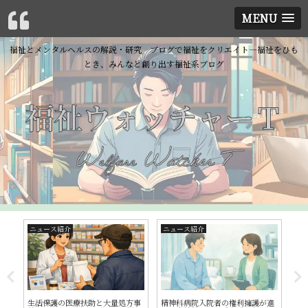
MENU
福祉とメンタルヘルスの解説・研究 ブログで福祉をクリエイト―福祉をひも
とき、みんなと創り出す福祉系ブログ
障害者福祉
ニュース紹介
精
が進
【経験者が解説】ピア・当事者カ
駅無人化差し止め訴訟は「障害者
発