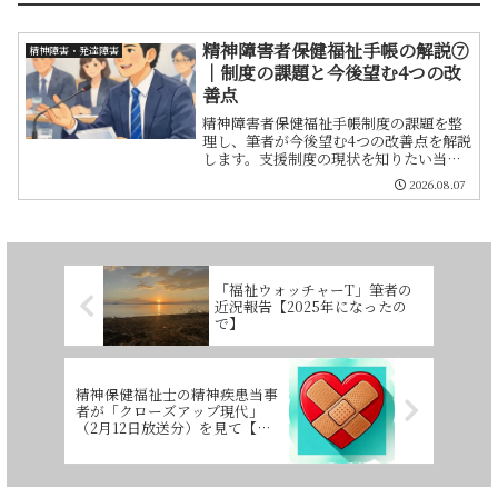
精神障害者保健福祉手帳の解説⑦
精神障害・発達障害
｜制度の課題と今後望む4つの改
善点
精神障害者保健福祉手帳制度の課題を整
理し、筆者が今後望む4つの改善点を解説
します。支援制度の現状を知りたい当事
者や支援者に役立つ内容です。
2026.08.07
「福祉ウォッチャーT」筆者の
近況報告【2025年になったの
で】
精神保健福祉士の精神疾患当事
者が「クローズアップ現代」
（2月12日放送分）を見て【心
の病・精神障害】