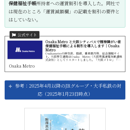
保健福祉手帳
所持者への運賃割引を導入した。同社で
は現在のところ「運賃減額欄」の記載を割引の要件と
はしていない。
Osaka Metro と大阪シティバスで精神障がい者
保健福祉手帳による割引を導入します｜Osaka
Metro
Osakametroの時刻表、路線、乗換案内等、総合情報サイ
ト。大阪市交通局はOsaka Metro（大阪市高速電気軌道株
式会社）としてリスタートしました。「大阪メトロ」「大
阪地下鉄」ではなく「Osaka Metro」と覚えてください！
Osaka Metro
参考：2025年4月以降のJRグループ・大手私鉄の対
応（2025年1月23日時点）