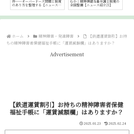
度の
ウンセラーとは―野良・自称カウ
のわがまま」なのか──交通弱者
ッ
ンセラーとの違いを整理
の移動の自由を考える【ニュース
─
紹介19】
任
ホーム
精神障害・発達障害
【鉄道運賃割引】お持
ちの精神障害者保健福祉手帳に「運賃減額欄」はありますか？
Advertisement
【鉄道運賃割引】お持ちの精神障害者保健
福祉手帳に「運賃減額欄」はありますか？
2025.01.23
2025.02.24