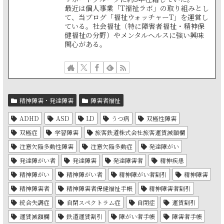
最近は個人事業「T福祉ラボ」の取り組みとし
て、当ブログ「福祉ウォッチャーT」を運営し
ている。社会福祉（特に障害者福祉・精神保
健福祉の分野）やメンタルヘルスに強い興味
関心がある。
精神障害・発達障害
障害者福祉
ADHD
ASD
LD
うつ病
双極性障害
双極症
学習障害
旅客鉄道株式会社旅客運賃減額欄
注意欠陥多動性障害
注意欠陥多動症
発達障がい
発達障がい者
発達障害
発達障害者
精神疾患
精神障がい
精神障がい者
精神障がい者割引
精神障害
精神障害者
精神障害者保健福祉手帳
精神障害者割引
統合失調症
自閉スペクトラム症
自閉症
運賃割引
運賃減額欄
鉄道運賃割引
障がい者手帳
障害者手帳