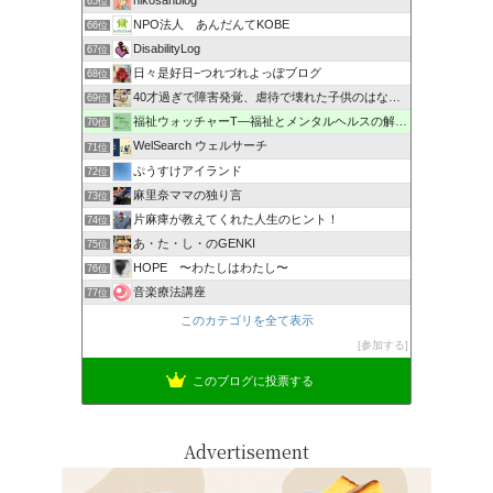
65位
NPO法人 あんだんてKOBE
66位
DisabilityLog
67位
日々是好日−つれづれよっぽブログ
68位
40才過ぎで障害発覚、虐待で壊れた子供のはなし。
69位
福祉ウォッチャーT―福祉とメンタルヘルスの解説・研究ブログ
70位
WelSearch ウェルサーチ
71位
ぷうすけアイランド
72位
麻里奈ママの独り言
73位
片麻痺が教えてくれた人生のヒント！
74位
あ・た・し・のGENKI
75位
HOPE 〜わたしはわたし〜
76位
音楽療法講座
77位
このカテゴリを全て表示
参加する
このブログに投票する
Advertisement