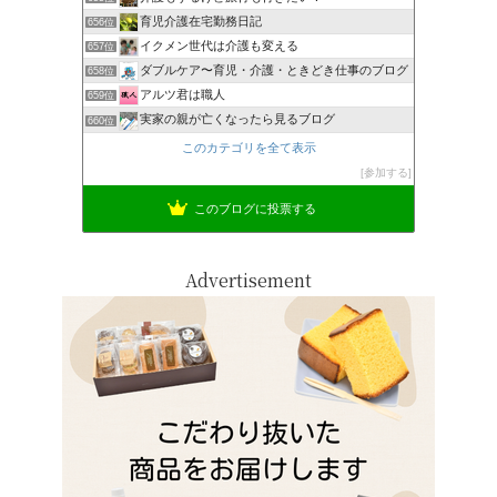
育児介護在宅勤務日記
656位
イクメン世代は介護も変える
657位
ダブルケア〜育児・介護・ときどき仕事のブログ
658位
アルツ君は職人
659位
実家の親が亡くなったら見るブログ
660位
このカテゴリを全て表示
参加する
このブログに投票する
Advertisement