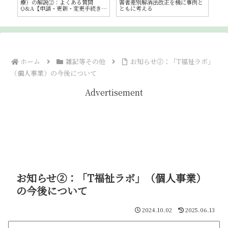
リ
療）の解説②：よくある質問
害者差別解消法改正を機に事例と
ッ
精
Q&A【申請・更新・変更手続きま
ともに考える
─
で】
任
ホーム
雑記等その他
お知らせ②：「T福祉ラボ」
（個人事業）の今後について
Advertisement
お知らせ②：「T福祉ラボ」（個人事業）
の今後について
2024.10.02
2025.06.13