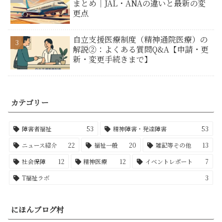
まとめ｜JAL・ANAの違いと最新の変
更点
自立支援医療制度（精神通院医療）の
解説②：よくある質問Q&A【申請・更
新・変更手続きまで】
カテゴリー
障害者福祉
53
精神障害・発達障害
53
ニュース紹介
22
福祉一般
20
雑記等その他
13
社会保障
12
精神医療
12
イベントレポート
7
T福祉ラボ
3
にほんブログ村