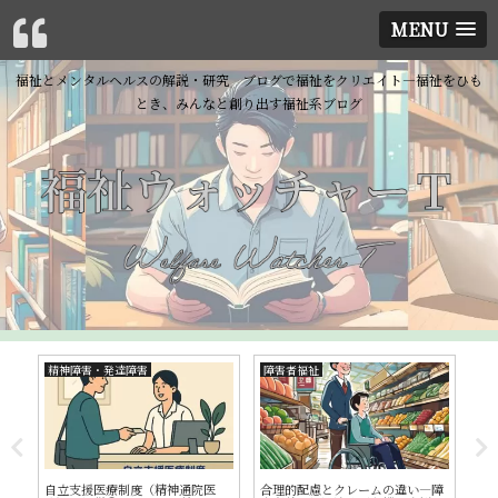
MENU
福祉とメンタルヘルスの解説・研究 ブログで福祉をクリエイト―福祉をひも
とき、みんなと創り出す福祉系ブログ
精神障害・発達障害
障害者福祉
精
③
自立支援医療制度（精神通院医
合理的配慮とクレームの違い―障
発