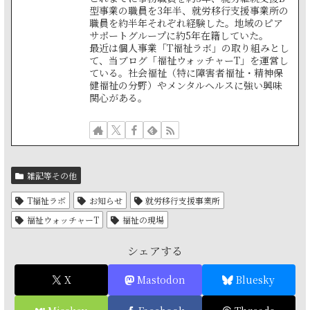
型事業の職員を3年半、就労移行支援事業所の
職員を約半年それぞれ経験した。地域のピア
サポートグループに約5年在籍していた。
最近は個人事業「T福祉ラボ」の取り組みとし
て、当ブログ「福祉ウォッチャーT」を運営し
ている。社会福祉（特に障害者福祉・精神保
健福祉の分野）やメンタルヘルスに強い興味
関心がある。
雑記等その他
T福祉ラボ
お知らせ
就労移行支援事業所
福祉ウォッチャーT
福祉の現場
シェアする
X
Mastodon
Bluesky