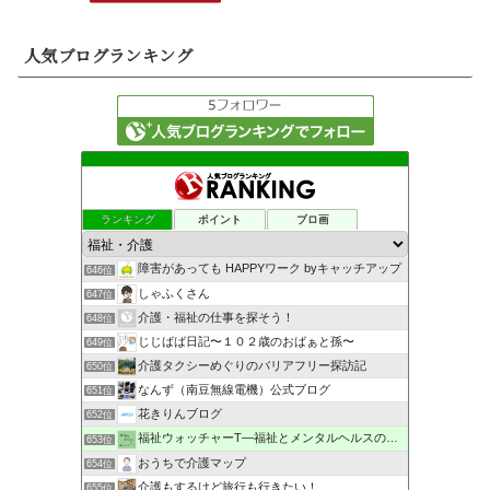
人気ブログランキング
ランキング
ポイント
ブロ画
障害があっても HAPPYワーク byキャッチアップ
646位
しゃふくさん
647位
介護・福祉の仕事を探そう！
648位
じじばば日記〜１０２歳のおばぁと孫〜
649位
介護タクシーめぐりのバリアフリー探訪記
650位
なんず（南豆無線電機）公式ブログ
651位
花きりんブログ
652位
福祉ウォッチャーT―福祉とメンタルヘルスの解説・研究ブログ
653位
おうちで介護マップ
654位
介護もするけど旅行も行きたい！
655位