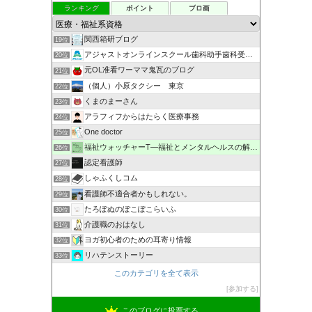
ランキング
ポイント
ブロ画
関西箱研ブログ
19位
アジャストオンラインスクール歯科助手歯科受付事務認定講座
20位
元OL准看ワーママ鬼瓦のブログ
21位
（個人）小原タクシー 東京
22位
くまのまーさん
23位
アラフィフからはたらく医療事務
24位
One doctor
25位
福祉ウォッチャーT―福祉とメンタルヘルスの解説・研究ブログ
26位
認定看護師
27位
しゃふくしコム
28位
看護師不適合者かもしれない。
29位
たろぽぬのぽこぽこらいふ
30位
介護職のおはなし
31位
ヨガ初心者のための耳寄り情報
32位
リハテンストーリー
33位
このカテゴリを全て表示
参加する
このブログに投票する