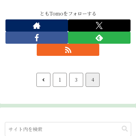
ともTomoをフォローする
前
1
3
4
へ