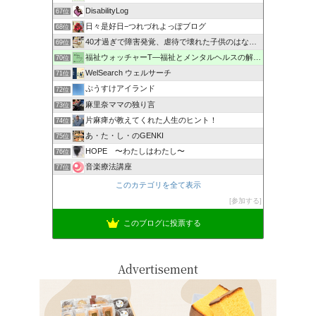
DisabilityLog
67位
日々是好日−つれづれよっぽブログ
68位
40才過ぎで障害発覚、虐待で壊れた子供のはなし。
69位
福祉ウォッチャーT―福祉とメンタルヘルスの解説・研究ブログ
70位
WelSearch ウェルサーチ
71位
ぷうすけアイランド
72位
麻里奈ママの独り言
73位
片麻痺が教えてくれた人生のヒント！
74位
あ・た・し・のGENKI
75位
HOPE 〜わたしはわたし〜
76位
音楽療法講座
77位
このカテゴリを全て表示
参加する
このブログに投票する
Advertisement