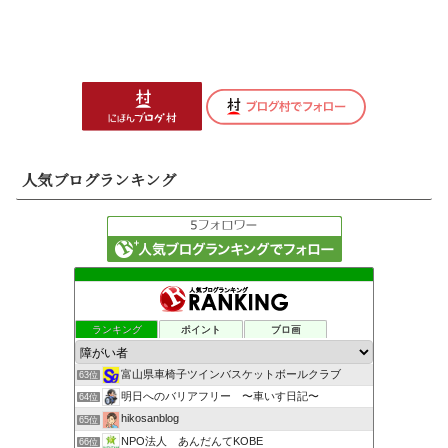
人気ブログランキング
ランキング
ポイント
ブロ画
富山県車椅子ツインバスケットボールクラブ
63位
明日へのバリアフリー 〜車いす日記〜
64位
hikosanblog
65位
NPO法人 あんだんてKOBE
66位