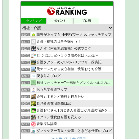
ランキング
ポイント
ブロ画
障害があっても HAPPYワーク byキャッチアップ
650位
介護・福祉の仕事を探そう！
651位
なんず（南豆無線電機）公式ブログ
652位
じじばば日記〜１０２歳のおばぁと孫〜
653位
介護タクシーめぐりのバリアフリー探訪記
654位
元ナースだから安心相談 快適おうち介護
655位
花きりんブログ
656位
福祉ウォッチャーT―福祉とメンタルヘルスの解説・研究ブログ
657位
おうちで介護マップ
658位
介護もするけど旅行も行きたい！
659位
育児介護在宅勤務日記
660位
介護おじさん | おじさん介護士が介護の悩みを解決
661位
イクメン世代は介護も変える
662位
音楽療法講座
663位
ダブルケア〜育児・介護・ときどき仕事のブログ
664位
このカテゴリを全て表示