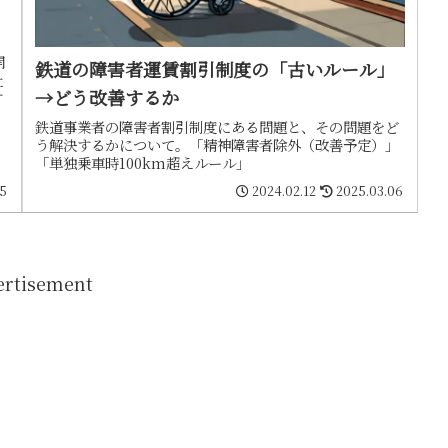
開
鉄道の障害者運賃割引制度の「古いルール」
社
→どう改善するか
す
鉄道事業者の障害者割引制度にある問題と、その問題をど
う解決するかについて。「精神障害者除外（改善予定）」
「単独乗車時100km超えルール」
15
2024.02.12
2025.03.06
ertisement