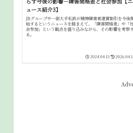
らす今後の影響－障害間格差と社会参加【ニ
ュース紹介3】
JRグループや一部大手私鉄が精神障害者運賃割引を今後
始するというニュースを踏まえて、「障害間格差」や「
会参加」という観点を盛り込みながら、その影響を考察
る。
2024.04.13
2026.04.
Adv