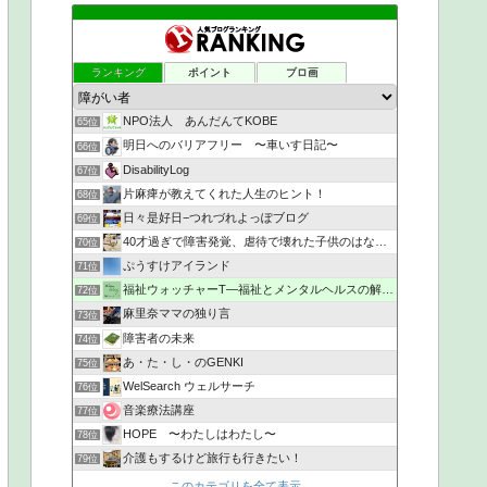
ランキング
ポイント
ブロ画
NPO法人 あんだんてKOBE
65位
明日へのバリアフリー 〜車いす日記〜
66位
DisabilityLog
67位
片麻痺が教えてくれた人生のヒント！
68位
日々是好日−つれづれよっぽブログ
69位
40才過ぎで障害発覚、虐待で壊れた子供のはなし。
70位
ぷうすけアイランド
71位
福祉ウォッチャーT―福祉とメンタルヘルスの解説・研究ブログ
72位
麻里奈ママの独り言
73位
障害者の未来
74位
あ・た・し・のGENKI
75位
WelSearch ウェルサーチ
76位
音楽療法講座
77位
HOPE 〜わたしはわたし〜
78位
介護もするけど旅行も行きたい！
79位
このカテゴリを全て表示