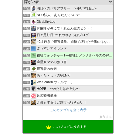
明日へのバリアフリー 〜車いす日記〜
65位
NPO法人 あんだんてKOBE
66位
DisabilityLog
67位
片麻痺が教えてくれた人生のヒント！
68位
日々是好日−つれづれよっぽブログ
69位
40才過ぎで障害発覚、虐待で壊れた子供のはなし。
70位
ぷうすけアイランド
71位
福祉ウォッチャーT―福祉とメンタルヘルスの解説・研究ブログ
72位
麻里奈ママの独り言
73位
障害者の未来
74位
あ・た・し・のGENKI
75位
WelSearch ウェルサーチ
76位
HOPE 〜わたしはわたし〜
77位
音楽療法講座
78位
介護もするけど旅行も行きたい！
79位
このカテゴリを全て表示
参加する
このブログに投票する