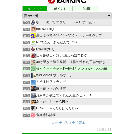
ランキング
ポイント
ブロ画
明日へのバリアフリー 〜車いす日記〜
63位
hikosanblog
64位
富山県車椅子ツインバスケットボールクラブ
65位
NPO法人 あんだんてKOBE
66位
DisabilityLog
67位
日々是好日−つれづれよっぽブログ
68位
40才過ぎで障害発覚、虐待で壊れた子供のはなし。
69位
福祉ウォッチャーT―福祉とメンタルヘルスの解説・研究ブログ
70位
WelSearch ウェルサーチ
71位
ぷうすけアイランド
72位
麻里奈ママの独り言
73位
片麻痺が教えてくれた人生のヒント！
74位
あ・た・し・のGENKI
75位
HOPE 〜わたしはわたし〜
76位
音楽療法講座
77位
このカテゴリを全て表示
参加する