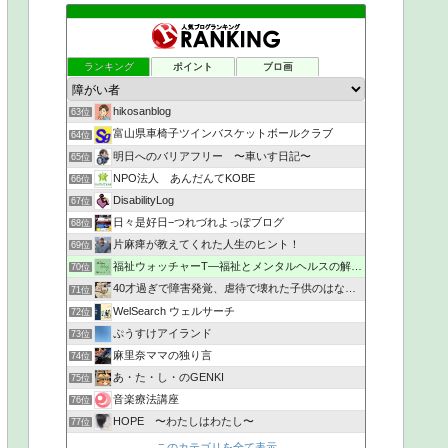
ランキング
ポイント
ブロ画
hikosanblog
63位
富山県車椅子ツインバスケットボールクラブ
64位
明日へのバリアフリー 〜車いす日記〜
65位
NPO法人 あんだんてKOBE
66位
DisabilityLog
67位
日々是好日−つれづれよっぽブログ
68位
片麻痺が教えてくれた人生のヒント！
69位
福祉ウォッチャーT―福祉とメンタルヘルスの解説・研究ブログ
70位
40才過ぎで障害発覚、虐待で壊れた子供のはなし。
71位
WelSearch ウェルサーチ
72位
ぷうすけアイランド
73位
麻里奈ママの独り言
74位
あ・た・し・のGENKI
75位
音楽療法講座
76位
HOPE 〜わたしはわたし〜
77位
このカテゴリを全て表示