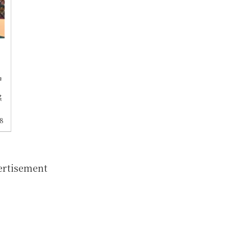
中
。
感
18
ertisement