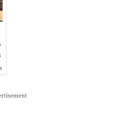
中
。
感
18
ertisement