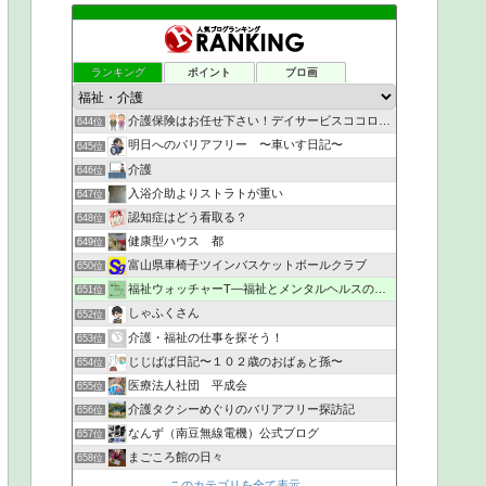
ランキング
ポイント
ブロ画
介護保険はお任せ下さい！デイサービスココロステッキです！
644位
明日へのバリアフリー 〜車いす日記〜
645位
介護
646位
入浴介助よりストラトが重い
647位
認知症はどう看取る？
648位
健康型ハウス 都
649位
富山県車椅子ツインバスケットボールクラブ
650位
福祉ウォッチャーT―福祉とメンタルヘルスの解説・研究ブログ
651位
しゃふくさん
652位
介護・福祉の仕事を探そう！
653位
じじばば日記〜１０２歳のおばぁと孫〜
654位
医療法人社団 平成会
655位
介護タクシーめぐりのバリアフリー探訪記
656位
なんず（南豆無線電機）公式ブログ
657位
まごころ館の日々
658位
このカテゴリを全て表示