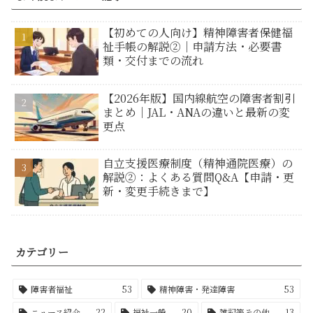
【初めての人向け】精神障害者保健福
祉手帳の解説②｜申請方法・必要書
類・交付までの流れ
【2026年版】国内線航空の障害者割引
まとめ｜JAL・ANAの違いと最新の変
更点
自立支援医療制度（精神通院医療）の
解説②：よくある質問Q&A【申請・更
新・変更手続きまで】
カテゴリー
障害者福祉
53
精神障害・発達障害
53
ニュース紹介
22
福祉一般
20
雑記等その他
13