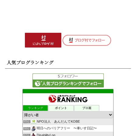
人気ブログランキング
ランキング
ポイント
ブロ画
NPO法人 あんだんてKOBE
65位
明日へのバリアフリー 〜車いす日記〜
66位
DisabilityLog
67位