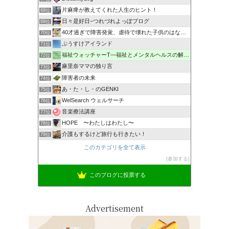
片麻痺が教えてくれた人生のヒント！
68位
日々是好日−つれづれよっぽブログ
69位
40才過ぎで障害発覚、虐待で壊れた子供のはなし。
70位
ぷうすけアイランド
71位
福祉ウォッチャーT―福祉とメンタルヘルスの解説・研究ブログ
72位
麻里奈ママの独り言
73位
障害者の未来
74位
あ・た・し・のGENKI
75位
WelSearch ウェルサーチ
76位
音楽療法講座
77位
HOPE 〜わたしはわたし〜
78位
介護もするけど旅行も行きたい！
79位
このカテゴリを全て表示
参加する
このブログに投票する
Advertisement