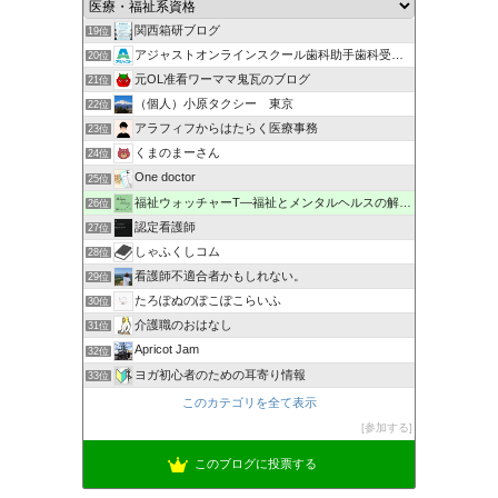
関西箱研ブログ
19位
アジャストオンラインスクール歯科助手歯科受付事務認定講座
20位
元OL准看ワーママ鬼瓦のブログ
21位
（個人）小原タクシー 東京
22位
アラフィフからはたらく医療事務
23位
くまのまーさん
24位
One doctor
25位
福祉ウォッチャーT―福祉とメンタルヘルスの解説・研究ブログ
26位
認定看護師
27位
しゃふくしコム
28位
看護師不適合者かもしれない。
29位
たろぽぬのぽこぽこらいふ
30位
介護職のおはなし
31位
Apricot Jam
32位
ヨガ初心者のための耳寄り情報
33位
このカテゴリを全て表示
参加する
このブログに投票する