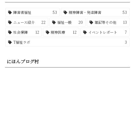
障害者福祉
53
精神障害・発達障害
53
ニュース紹介
22
福祉一般
20
雑記等その他
13
社会保障
12
精神医療
12
イベントレポート
7
T福祉ラボ
3
にほんブログ村