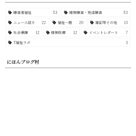
障害者福祉
53
精神障害・発達障害
53
ニュース紹介
22
福祉一般
20
雑記等その他
13
社会保障
12
精神医療
12
イベントレポート
7
T福祉ラボ
3
にほんブログ村