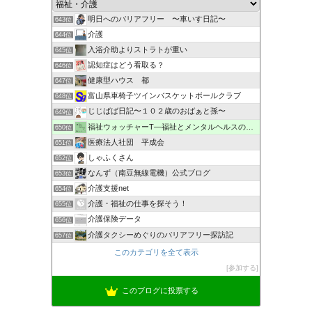
明日へのバリアフリー 〜車いす日記〜
643位
介護
644位
入浴介助よりストラトが重い
645位
認知症はどう看取る？
646位
健康型ハウス 都
647位
富山県車椅子ツインバスケットボールクラブ
648位
じじばば日記〜１０２歳のおばぁと孫〜
649位
福祉ウォッチャーT―福祉とメンタルヘルスの解説・研究ブログ
650位
医療法人社団 平成会
651位
しゃふくさん
652位
なんず（南豆無線電機）公式ブログ
653位
介護支援net
654位
介護・福祉の仕事を探そう！
655位
介護保険データ
656位
介護タクシーめぐりのバリアフリー探訪記
657位
このカテゴリを全て表示
参加する
このブログに投票する