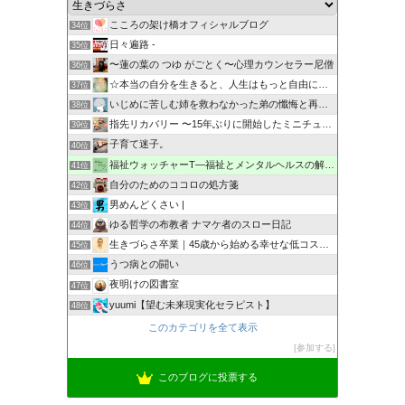
こころの架け橋オフィシャルブログ
34位
日々遍路 -
35位
〜蓮の葉の つゆ がごとく〜心理カウンセラー尼僧
36位
☆本当の自分を生きると、人生はもっと自由になる☆
37位
いじめに苦しむ姉を救わなかった弟の懺悔と再起のブログ
38位
指先リカバリー 〜15年ぶりに開始したミニチュア作りの記憶〜
39位
子育て迷子。
40位
福祉ウォッチャーT―福祉とメンタルヘルスの解説・研究ブログ
41位
自分のためのココロの処方箋
42位
男めんどくさい |
43位
ゆる哲学の布教者 ナマケ者のスロー日記
44位
生きづらさ卒業｜45歳から始める幸せな低コスト生活
45位
うつ病との闘い
46位
夜明けの図書室
47位
yuumi【望む未来現実化セラピスト】
48位
このカテゴリを全て表示
参加する
このブログに投票する