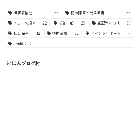
障害者福祉
53
精神障害・発達障害
53
ニュース紹介
22
福祉一般
20
雑記等その他
13
社会保障
12
精神医療
12
イベントレポート
7
T福祉ラボ
3
にほんブログ村