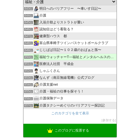
明日へのバリアフリー 〜車いす日記〜
643位
介護
644位
入浴介助よりストラトが重い
645位
認知症はどう看取る？
646位
健康型ハウス 都
647位
富山県車椅子ツインバスケットボールクラブ
648位
じじばば日記〜１０２歳のおばぁと孫〜
649位
福祉ウォッチャーT―福祉とメンタルヘルスの解説・研究ブログ
650位
医療法人社団 平成会
651位
しゃふくさん
652位
なんず（南豆無線電機）公式ブログ
653位
介護支援net
654位
介護・福祉の仕事を探そう！
655位
介護保険データ
656位
介護タクシーめぐりのバリアフリー探訪記
657位
このカテゴリを全て表示
参加する
このブログに投票する