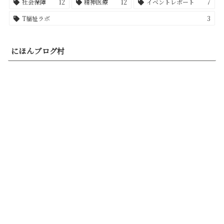
社会保障
12
精神医療
12
イベントレポート
7
T福祉ラボ
3
にほんブログ村