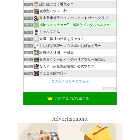
認知症はどう看取る？
648位
健康型ハウス 都
649位
富山県車椅子ツインバスケットボールクラブ
650位
福祉ウォッチャーT―福祉とメンタルヘルスの解説・研究ブログ
651位
しゃふくさん
652位
介護・福祉の仕事を探そう！
653位
じじばば日記〜１０２歳のおばぁと孫〜
654位
医療法人社団 平成会
655位
介護タクシーめぐりのバリアフリー探訪記
656位
なんず（南豆無線電機）公式ブログ
657位
まごころ館の日々
658位
このカテゴリを全て表示
参加する
このブログに投票する
Advertisement