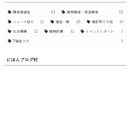
障害者福祉
53
精神障害・発達障害
53
ニュース紹介
22
福祉一般
20
雑記等その他
13
社会保障
12
精神医療
12
イベントレポート
7
T福祉ラボ
3
にほんブログ村