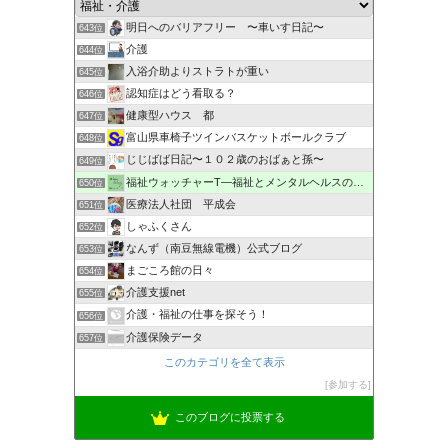
明日へのバリアフリー 〜車いす日記〜
643位
介護
644位
入浴介助よりストラトが重い
645位
認知症はどう看取る？
646位
健康型ハウス 都
647位
富山県車椅子ツインバスケットボールクラブ
648位
じじばば日記〜１０２歳のおばぁと孫〜
649位
福祉ウォッチャーT―福祉とメンタルヘルスの解説・研究ブログ
650位
医療法人社団 平成会
651位
しゃふくさん
652位
なんず（南豆無線電機）公式ブログ
653位
まごころ館の日々
654位
介護支援net
655位
介護・福祉の仕事を探そう！
656位
介護保険データ
657位
このカテゴリを全て表示
参加する
このブログに投票する