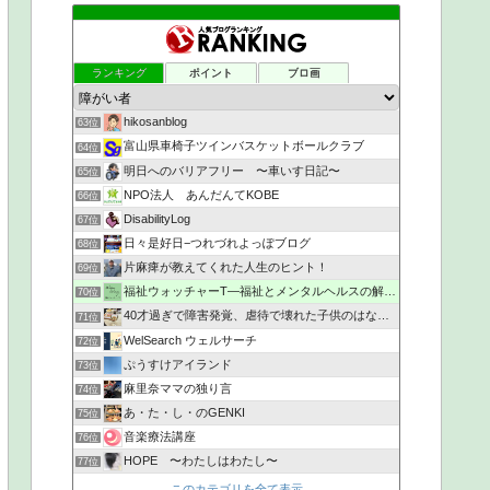
ランキング
ポイント
ブロ画
hikosanblog
63位
富山県車椅子ツインバスケットボールクラブ
64位
明日へのバリアフリー 〜車いす日記〜
65位
NPO法人 あんだんてKOBE
66位
DisabilityLog
67位
日々是好日−つれづれよっぽブログ
68位
片麻痺が教えてくれた人生のヒント！
69位
福祉ウォッチャーT―福祉とメンタルヘルスの解説・研究ブログ
70位
40才過ぎで障害発覚、虐待で壊れた子供のはなし。
71位
WelSearch ウェルサーチ
72位
ぷうすけアイランド
73位
麻里奈ママの独り言
74位
あ・た・し・のGENKI
75位
音楽療法講座
76位
HOPE 〜わたしはわたし〜
77位
このカテゴリを全て表示