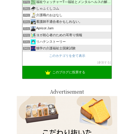
福祉ウォッチャーT―福祉とメンタルヘルスの解説・研究ブログ
27位
しゃふくしコム
28位
介護職のおはなし
29位
看護師不適合者かもしれない。
30位
Apricot Jam
31位
ヨガ初心者のための耳寄り情報
32位
リハテンストーリー
33位
独学の介護福祉士国家試験
34位
このカテゴリを全て表示
参加する
このブログに投票する
Advertisement