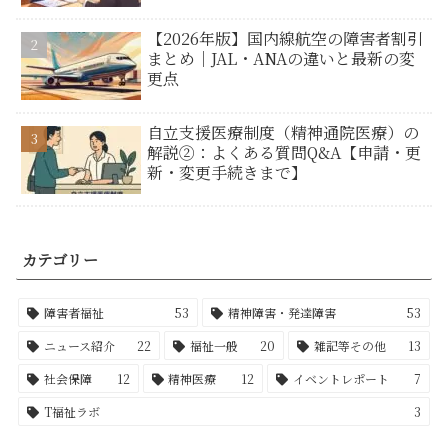
【2026年版】国内線航空の障害者割引
まとめ｜JAL・ANAの違いと最新の変
更点
自立支援医療制度（精神通院医療）の
解説②：よくある質問Q&A【申請・更
新・変更手続きまで】
カテゴリー
障害者福祉
53
精神障害・発達障害
53
ニュース紹介
22
福祉一般
20
雑記等その他
13
社会保障
12
精神医療
12
イベントレポート
7
T福祉ラボ
3