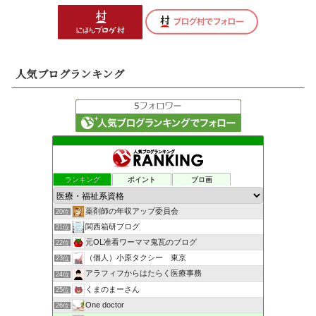
人気ブログランキング
ランキング
ポイント
ブロ画
薬剤師の年収アップ委員会
20位
関西箱研ブログ
21位
元OL准看ワーママ鬼瓦のブログ
22位
（個人）小原タクシー 東京
23位
アラフィフからはたらく医療事務
24位
くまのまーさん
25位
One doctor
26位