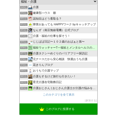
介護
649位
健康型ハウス 都
650位
認知症はどう看取る？
651位
障害があっても HAPPYワーク byキャッチアップ
652位
なんず（南豆無線電機）公式ブログ
653位
介護・福祉の仕事を探そう！
654位
じじばば日記〜１０２歳のおばぁと孫〜
655位
福祉ウォッチャーT―福祉とメンタルヘルスの解説・研究ブログ
656位
介護タクシーめぐりのバリアフリー探訪記
657位
元ナースだから安心相談 快適おうち介護
658位
花きりんブログ
659位
おうちで介護マップ
660位
介護もするけど旅行も行きたい！
661位
育児介護在宅勤務日記
662位
介護おじさん | おじさん介護士が介護の悩みを解決
663位
このカテゴリを全て表示
参加する
このブログに投票する