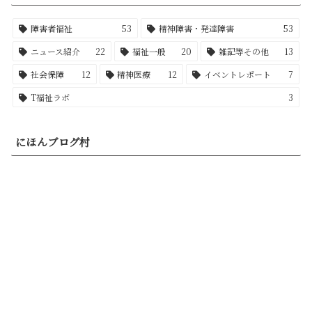
障害者福祉
53
精神障害・発達障害
53
ニュース紹介
22
福祉一般
20
雑記等その他
13
社会保障
12
精神医療
12
イベントレポート
7
T福祉ラボ
3
にほんブログ村