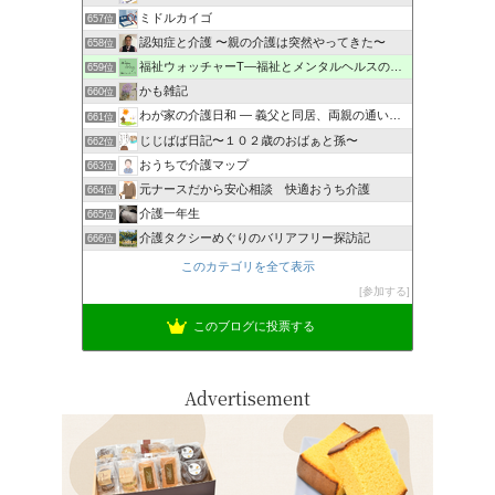
ミドルカイゴ
657位
認知症と介護 〜親の介護は突然やってきた〜
658位
福祉ウォッチャーT―福祉とメンタルヘルスの解説・研究ブログ
659位
かも雑記
660位
わが家の介護日和 ― 義父と同居、両親の通い介護の記録 ―
661位
じじばば日記〜１０２歳のおばぁと孫〜
662位
おうちで介護マップ
663位
元ナースだから安心相談 快適おうち介護
664位
介護一年生
665位
介護タクシーめぐりのバリアフリー探訪記
666位
このカテゴリを全て表示
参加する
このブログに投票する
Advertisement