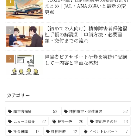
まとめ｜JAL・ANAの違いと最新の変
更点
【初めての人向け】精神障害者保健福
祉手帳の解説②｜申請方法・必要書
類・交付までの流れ
障害者ピアサポート研修を実際に受講
して―内容と率直な感想
カテゴリー
障害者福祉
52
精神障害・発達障害
52
ニュース紹介
22
福祉一般
20
雑記等その他
13
社会保障
12
精神医療
12
イベントレポート
7