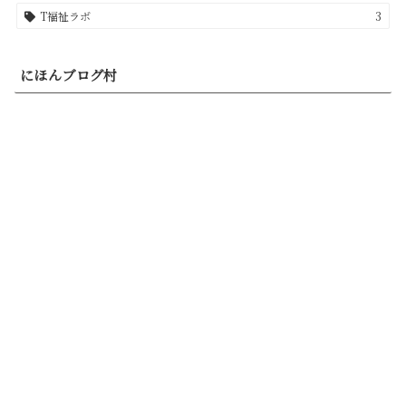
T福祉ラボ
3
にほんブログ村