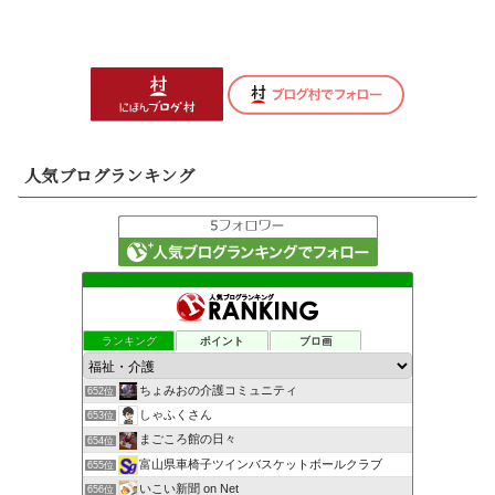
人気ブログランキング
ランキング
ポイント
ブロ画
ちょみおの介護コミュニティ
652位
しゃふくさん
653位
まごころ館の日々
654位
富山県車椅子ツインバスケットボールクラブ
655位
いこい新聞 on Net
656位