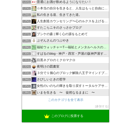
普通にお酒が飲めるようになりたい！
122位
☆本当の自分を生きると、人生はもっと自由になる☆
123位
私の生きる道、生きてきた道。
124位
人生創造カウンセリング〜心のルクスを上げるブログ
125位
すたこらニキのさっさかブログ
126位
プシケの森 | 輝く心の源をもとめて
127位
ぶぞんさんのつぶやき
128位
福祉ウォッチャーT―福祉とメンタルヘルスの解説・研究ブログ
129位
すばるのblog - 神戸・西宮・芦屋の阪神芦屋すばるメン…
130位
目黒ネグロのミクロマクロ
131位
夜明けの図書室
132位
３分で１個心のブロック解除八王子マインドブロックバスター
133位
さびしいときの哲学
134位
女性のいのちの輝きを取り戻すトータルケアサロン
135位
いまを生きる 〜 徒然なるままに 〜
136位
このカテゴリを全て表示
参加する
このブログに投票する