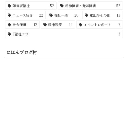
障害者福祉
52
精神障害・発達障害
52
ニュース紹介
22
福祉一般
20
雑記等その他
13
社会保障
12
精神医療
12
イベントレポート
7
T福祉ラボ
3
にほんブログ村